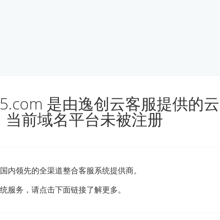
w.kf5.com 是由逸创云客服提供
，当前域名平台未被注册
国内领先的全渠道整合客服系统提供商。
统服务，请点击下面链接了解更多。